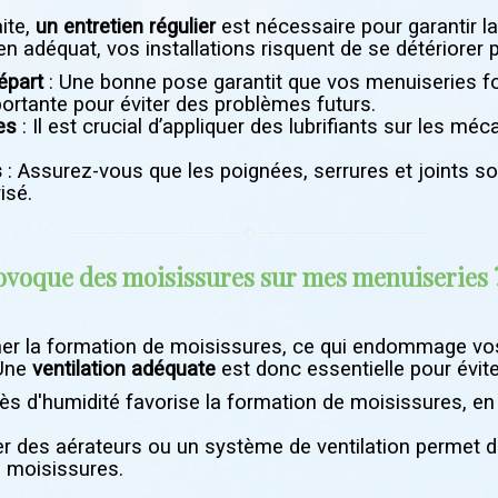
ite,
un entretien régulier
est nécessaire pour garantir la
n adéquat, vos installations risquent de se détériorer 
épart
: Une bonne pose garantit que vos menuiseries f
mportante pour éviter des problèmes futurs.
es
: Il est crucial d’appliquer des lubrifiants sur les mé
s
: Assurez-vous que les poignées, serrures et joints so
isé.
provoque des moisissures sur mes menuiseries 
ner la formation de moisissures, ce qui endommage vos
 Une
ventilation adéquate
est donc essentielle pour évite
ès d'humidité favorise la formation de moisissures, en 
ler des aérateurs ou un système de ventilation permet de 
es moisissures.