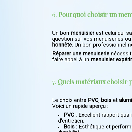
6.
Pourquoi choisir un menui
Un bon
menuisier
est celui qui sa
question sur vos menuiseries ou 
honnête
. Un bon professionnel ne
Réparer une menuiserie
nécessite
faire appel à un
menuisier expér
7.
Quels matériaux choisir 
Le choix entre
PVC
,
bois
et
alum
Voici un rapide aperçu :
PVC
: Excellent rapport qual
d'entretien.
Bois
: Esthétique et perform