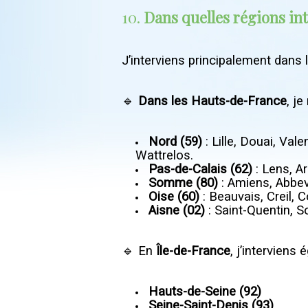
10.
Dans quelles régions in
J’interviens principalement dans
🔹
Dans les Hauts-de-France
, j
Nord (59)
: Lille, Douai, Va
Wattrelos.
Pas-de-Calais (62)
: Lens, A
Somme (80)
: Amiens, Abbevi
Oise (60)
: Beauvais, Creil, 
Aisne (02)
: Saint-Quentin, S
🔹 En
Île-de-France
, j’interviens
Hauts-de-Seine (92)
Seine-Saint-Denis (93)