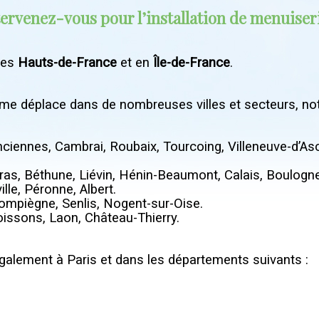
tervenez-vous pour l’installation de menuiser
 les
Hauts-de-France
et en
Île-de-France
.
e me déplace dans de nombreuses villes et secteurs, n
lenciennes, Cambrai, Roubaix, Tourcoing, Villeneuve-d’
rras, Béthune, Liévin, Hénin-Beaumont, Calais, Boulogn
lle, Péronne, Albert.
Compiègne, Senlis, Nogent-sur-Oise.
oissons, Laon, Château-Thierry.
 également à Paris et dans les départements suivants :