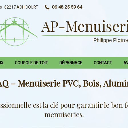
06 48 25 59 64
as
62217
ACHICOURT
UX
COUPOLE DE TOIT
DÉPANNAGE
CONTACT
AV
Q – Menuiserie PVC, Bois, Alum
ssionnelle est la clé pour garantir le bo
menuiseries.