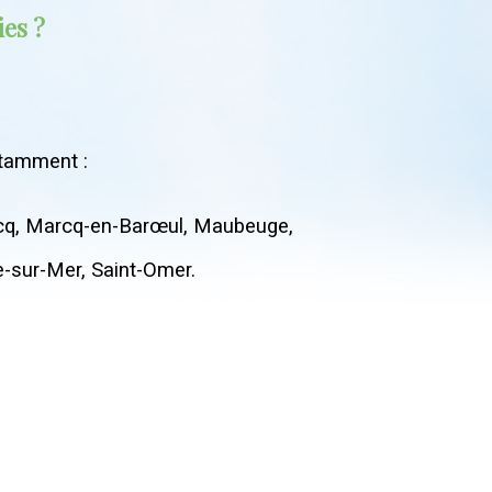
ies ?
otamment :
Ascq, Marcq-en-Barœul, Maubeuge,
e-sur-Mer, Saint-Omer.