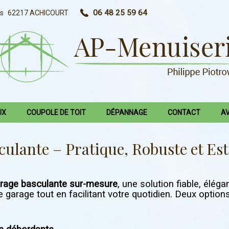
06 48 25 59 64
as
62217
ACHICOURT
UX
COUPOLE DE TOIT
DÉPANNAGE
CONTACT
AV
culante – Pratique, Robuste et Es
arage basculante sur-mesure
, une solution fiable, éléga
e garage tout en facilitant votre quotidien. Deux option