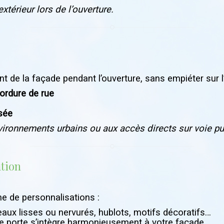
xtérieur lors de l’ouverture.
t de la façade pendant l’ouverture, sans empiéter sur l’
bordure de rue
isée
vironnements urbains ou aux accès directs sur voie pu
ation
 de personnalisations :
eaux lisses ou nervurés, hublots, motifs décoratifs…
e porte s’intègre harmonieusement à votre façade.