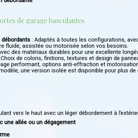
n débordante
.
portes de garage basculantes
 débordants
: Adaptés à toutes les configurations, av
re fluide, assistée ou motorisée selon vos besoins.
vec des matériaux durables pour une excellente longév
 Choix de coloris, finitions, textures et design de panne
llage performant, options anti-effraction et motorisatio
 modèle, une version isolée est disponible pour plus de
lant vers le haut avec un léger débordement à l’extérie
ec une allée ou un dégagement
terme