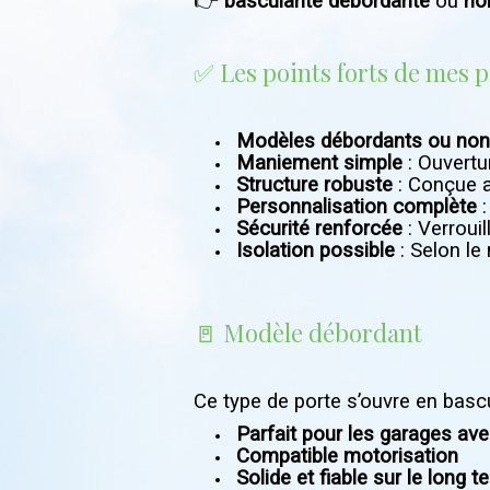
👉
basculante débordante
ou
no
✅ Les points forts de mes 
Modèles débordants ou non
Maniement simple
: Ouvertu
Structure robuste
: Conçue a
Personnalisation complète
:
Sécurité renforcée
: Verroui
Isolation possible
: Selon le
🚪 Modèle débordant
Ce type de porte s’ouvre en bascu
Parfait pour les garages av
Compatible motorisation
Solide et fiable sur le long 